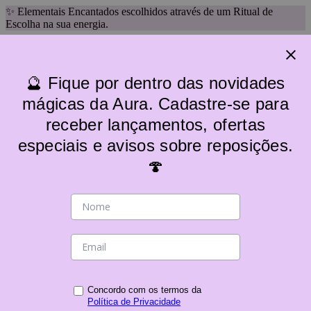
✨ Elementais Encantados escolhidos através de um Ritual de
Escolha na sua energia.
🔮 Fique por dentro das novidades
mágicas da Aura. Cadastre-se para
receber lançamentos, ofertas
especiais e avisos sobre reposições.
🍄
Categorias
Voltar
Categorias
Acessórios
Altares
Baralho/Tarô
Camisetas/Ecobags
Canecas e Xícaras Místicas
Concordo com os termos da
Política de Privacidade
Decoração Mística