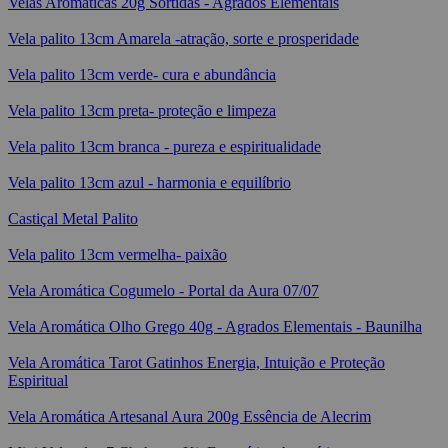
Velas Aromáticas 20g Sortidas - Agrados Elementais
Vela palito 13cm Amarela -atração, sorte e prosperidade
Vela palito 13cm verde- cura e abundância
Vela palito 13cm preta- proteção e limpeza
Vela palito 13cm branca - pureza e espiritualidade
Vela palito 13cm azul - harmonia e equilíbrio
Castiçal Metal Palito
Vela palito 13cm vermelha- paixão
Vela Aromática Cogumelo - Portal da Aura 07/07
Vela Aromática Olho Grego 40g - Agrados Elementais - Baunilha
Vela Aromática Tarot Gatinhos Energia, Intuição e Proteção
Espiritual
Vela Aromática Artesanal Aura 200g Essência de Alecrim