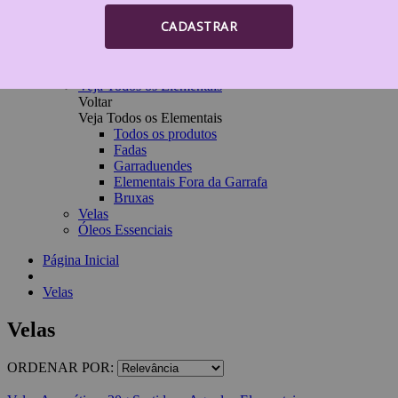
Imagens / elementais
Incensários e Incensos
CADASTRAR
Pedras e Cristais
Pêndulos
Talismãs/amuletos
Veja Todos os Elementais
Voltar
Veja Todos os Elementais
Todos os produtos
Fadas
Garraduendes
Elementais Fora da Garrafa
Bruxas
Velas
Óleos Essenciais
Página Inicial
Velas
Velas
ORDENAR POR: