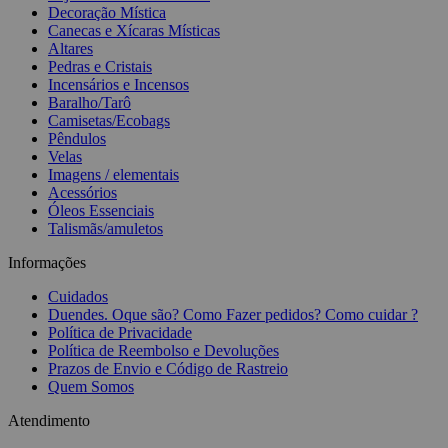
Decoração Mística
Canecas e Xícaras Místicas
Altares
Pedras e Cristais
Incensários e Incensos
Baralho/Tarô
Camisetas/Ecobags
Pêndulos
Velas
Imagens / elementais
Acessórios
Óleos Essenciais
Talismãs/amuletos
Informações
Cuidados
Duendes. Oque são? Como Fazer pedidos? Como cuidar ?
Política de Privacidade
Política de Reembolso e Devoluções
Prazos de Envio e Código de Rastreio
Quem Somos
Atendimento