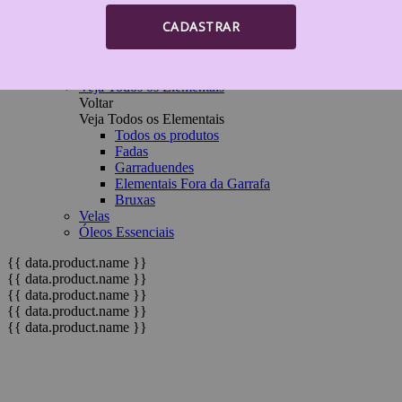
Imagens / elementais
Incensários e Incensos
CADASTRAR
Pedras e Cristais
Pêndulos
Talismãs/amuletos
Veja Todos os Elementais
Voltar
Veja Todos os Elementais
Todos os produtos
Fadas
Garraduendes
Elementais Fora da Garrafa
Bruxas
Velas
Óleos Essenciais
{{ data.product.name }}
{{ data.product.name }}
{{ data.product.name }}
{{ data.product.name }}
{{ data.product.name }}