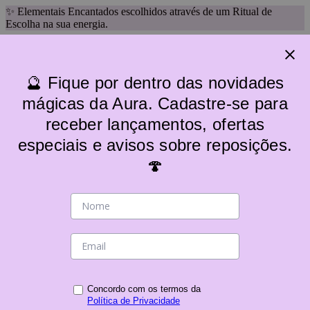
✨ Elementais Encantados escolhidos através de um Ritual de
Escolha na sua energia.
🔮 Fique por dentro das novidades
mágicas da Aura. Cadastre-se para
receber lançamentos, ofertas
especiais e avisos sobre reposições.
🍄
Categorias
Voltar
Categorias
Acessórios
Altares
Baralho/Tarô
Camisetas/Ecobags
Canecas e Xícaras Místicas
Concordo com os termos da
Política de Privacidade
Decoração Mística