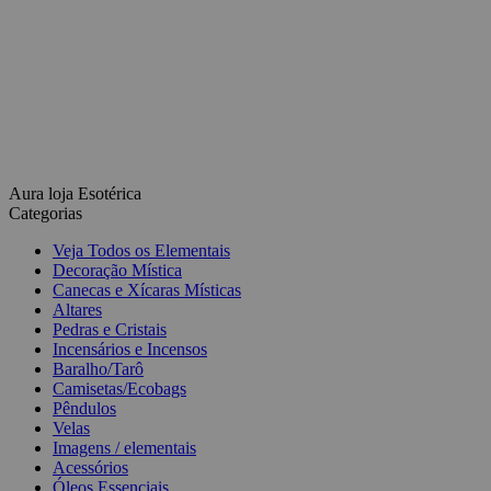
Aura loja Esotérica
Categorias
Veja Todos os Elementais
Decoração Mística
Canecas e Xícaras Místicas
Altares
Pedras e Cristais
Incensários e Incensos
Baralho/Tarô
Camisetas/Ecobags
Pêndulos
Velas
Imagens / elementais
Acessórios
Óleos Essenciais