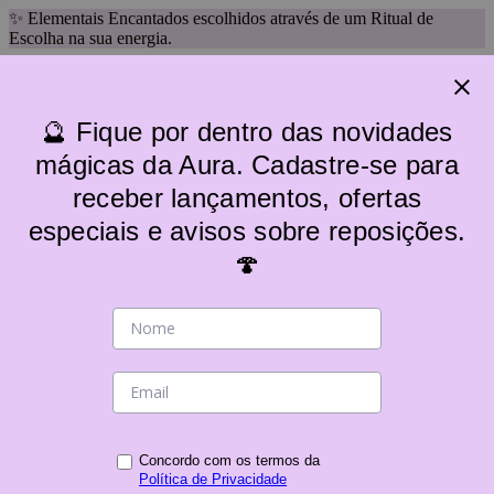
✨ Elementais Encantados escolhidos através de um Ritual de
Escolha na sua energia.
🔮 Fique por dentro das novidades
mágicas da Aura. Cadastre-se para
receber lançamentos, ofertas
especiais e avisos sobre reposições.
🍄
Categorias
Voltar
Categorias
Acessórios
Altares
Baralho/Tarô
Camisetas/Ecobags
Decoração Mística
Concordo com os termos da
Política de Privacidade
Imagens / elementais