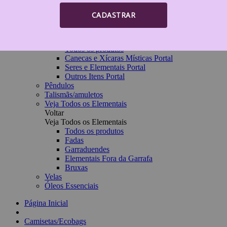
Incensários e Incensos
Pedras e Cristais
CADASTRAR
PORTAL DA AURA 08/08
Voltar
PORTAL DA AURA 08/08
Todos os produtos
Canecas e Xícaras Místicas Portal
Seres e Elementais Portal
Outros Itens Portal
Pêndulos
Talismãs/amuletos
Veja Todos os Elementais
Voltar
Veja Todos os Elementais
Todos os produtos
Fadas
Garraduendes
Elementais Fora da Garrafa
Bruxas
Velas
Óleos Essenciais
Página Inicial
Camisetas/Ecobags